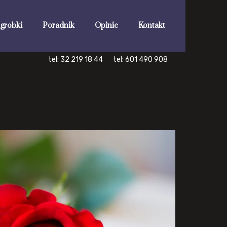
grobki
Poradnik
Opinie
Kontakt
tel: 32 219 18 44
tel: 601 490 908